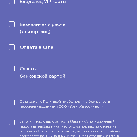
Владелец VIP карты
Безналичный расчет
(для юр. лиц)
Оплата в зале
Оплата
банковской картой
Ознакомлен с
Политикой по обеспечению безопасности
персональных данных в ООО «Уренгойаэроинвест»
Заполняя настоящую заявку, я (Заказчик/уполномоченный
представитель Заказчика) настоящим подтверждаю наличие
полномочий на заполнение заявки,
даю согласие на обработку
своих персональных данных
, указанных в настоящей заявке, в